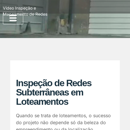
Vídeo Inspeção e
Mapeamento de Redes
Quem Somos
Inspeção de Redes
Subterrâneas em
Loteamentos
Quando se trata de loteamentos, o sucesso
do projeto não depende só da beleza do
empreendimento ou da localização