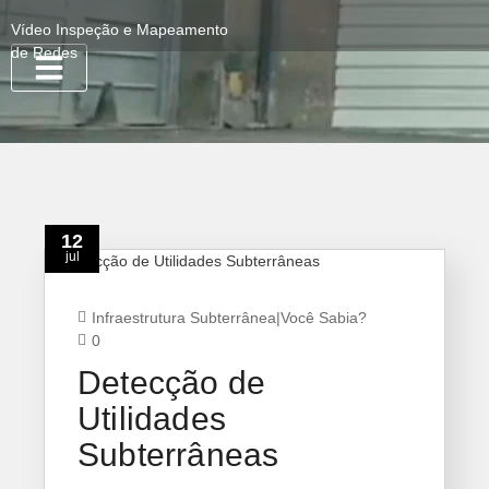
Vídeo Inspeção e Mapeamento
de Redes
Quem Somos
12
jul
Infraestrutura Subterrânea
|
Você Sabia?
0
Detecção de
Utilidades
Subterrâneas