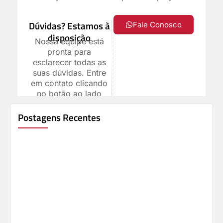
Dúvidas? Estamos à
Fale Conosco
disposição
Nossa equipe está
pronta para
esclarecer todas as
suas dúvidas. Entre
em contato clicando
no botão ao lado
Postagens Recentes