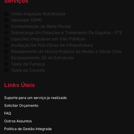
Serviços
Vídeo Inspeção Robotizada
Georadar (GPR)
Contaminação de Rede Pluvial
Sobrecarga Em Estações e Tratamento De Esgotos - ETE
Ligações Irregulares em Vias Públicas
Avaliação De Pós-Obras de Infraestrutura
Planejamento de Novos Projetos de Redes e Obras Civis
Escaneamento 3D de Estruturas
Teste de Fumaça
Teste de Corante
Links Úteis
Suporte para um serviço ja realizado
Solicitar Orçamento
FAQ
Outros Assuntos
Política de Gestão Integrada