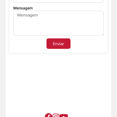
Mensagem
Enviar
Cases de Sucesso
A Azimute Tech atende mais de 200
clientes em todo Brasil!