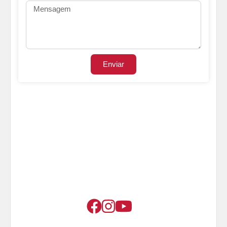
Enviar
Cases de Sucesso
A Azimute Tech atende mais de 200
clientes em todo Brasil!