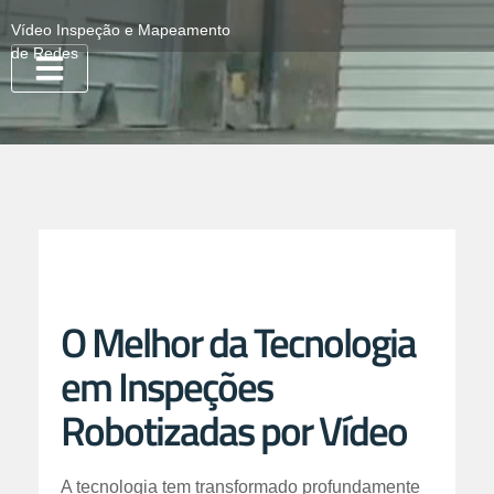
Vídeo Inspeção e Mapeamento
de Redes
Quem Somos
O Melhor da Tecnologia
em Inspeções
Robotizadas por Vídeo
A tecnologia tem transformado profundamente