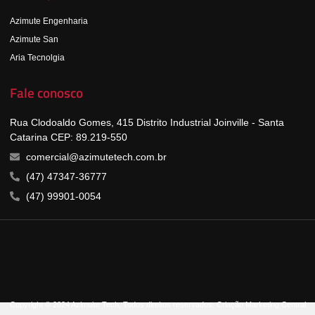
Azimute Engenharia
Azimute San
Aria Tecnolgia
Fale conosco
Rua Clodoaldo Gomes, 415 Distrito Industrial Joinville - Santa
Catarina CEP: 89.219-550
comercial@azimutetech.com.br
(47) 47347-36777
(47) 99901-0054
Copyright © 2024 Azimuite Tech, Todos direitos reservados. Criação Marketing Central