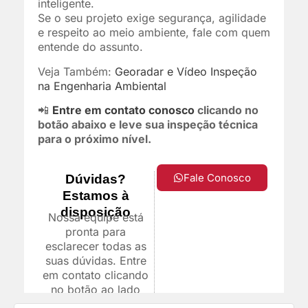
inteligente.
Se o seu projeto exige segurança, agilidade
e respeito ao meio ambiente, fale com quem
entende do assunto.
Veja Também:
Georadar e Vídeo Inspeção
na Engenharia Ambiental
📲
Entre em contato conosco
clicando no
botão abaixo e leve sua inspeção técnica
para o próximo nível.
Fale Conosco
Dúvidas?
Estamos à
disposição
Nossa equipe está
pronta para
esclarecer todas as
suas dúvidas. Entre
em contato clicando
no botão ao lado